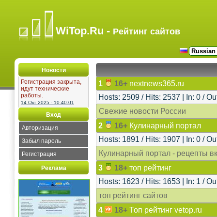
WiTop.Ru -
Рейтинг сайтов
Новости
Регистрация закрыта,
1
16+
nextnews365.ru
идут технические
работы.
Hosts: 2509 / Hits: 2537 | In: 0 / Ou
14 Окт 2025 - 10:40:01
Свежие новости России
Вход
2
16+
Кулинарный портал
Авторизация
Hosts: 1891 / Hits: 1907 | In: 0 / Ou
Забыл пароль
Кулинарный портал - рецепты в
Регистрация
3
18+
топ рейтинг
Реклама
Hosts: 1623 / Hits: 1653 | In: 1 / Ou
топ рейтинг сайтов
4
18+
Топ рейтинг vetop.ru