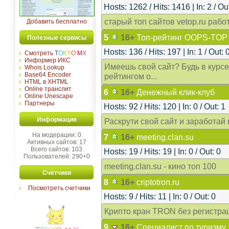
Hosts: 1262 / Hits: 1416 | In: 2 / Ou
старый топ сайтов vetop.ru рабо
Добавить бесплатно
5
16+
Топ-рейтинг OOPS-TOP
Полезные сервисы
Hosts: 136 / Hits: 197 | In: 1 / Out: 
Смотреть
T
O
K
Y
O
M
X
Информер ИКС
Имеешь свой сайт? Будь в курсе 
Whois Lookup
Base64 Encoder
рейтингом o...
HTML в XHTML
Online транслит
6
16+
Денежный клик-клуб
Online Unescape
Партнеры
Hosts: 92 / Hits: 120 | In: 0 / Out: 1
Информация
Раскрути свой сайт и заработай
На модерации: 0
7
16+
meeting.clan.su
Активных сайтов: 17
Всего сайтов: 103
Hosts: 19 / Hits: 19 | In: 0 / Out: 0
Пользователей: 290+0
meeting.clan.su - кино топ 100
Счётчики
8
16+
criptotron.ru
Посмотреть счетчики
Hosts: 9 / Hits: 11 | In: 0 / Out: 0
Крипто кран TRON без регистра
9
16+
Специалист по туризму