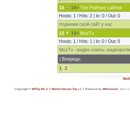
14
18+
Топ Рейтинг сайтов
Hosts: 1 / Hits: 2 | In: 0 / Out: 0
подними свой сайт у нас
15
18+
MuzTv
Hosts: 1 / Hits: 1 | In: 0 / Out: 0
MuzTv - видео клипы, видеороли
|
Вперед»
1
,
2
Моб
Copyright ©
WiTop.Ru
& ®
World Internet Top
v1.7 Powered by
Millennium
Gen: 0.