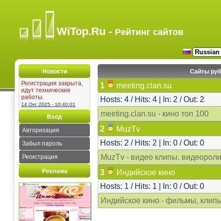
WiTop.Ru -
Рейтинг сайтов
Новости
Сайты руб
Регистрация закрыта,
1
meeting.clan.su
идут технические
работы.
Hosts: 4 / Hits: 4 | In: 2 / Out: 2
14 Окт 2025 - 10:40:01
meeting.clan.su - кино топ 100
Вход
2
MuzTv
Авторизация
Hosts: 2 / Hits: 2 | In: 0 / Out: 0
Забыл пароль
MuzTv - видео клипы, видеоролик
Регистрация
Реклама
3
Индийское кино
Hosts: 1 / Hits: 1 | In: 0 / Out: 0
Индийское кино - фильмы, клип