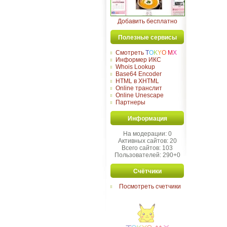
Добавить бесплатно
Полезные сервисы
Смотреть
T
O
K
Y
O
M
X
Информер ИКС
Whois Lookup
Base64 Encoder
HTML в XHTML
Online транслит
Online Unescape
Партнеры
Информация
На модерации: 0
Активных сайтов: 20
Всего сайтов: 103
Пользователей: 290+0
Счётчики
Посмотреть счетчики