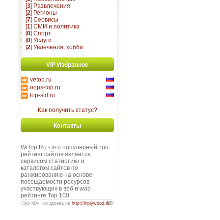
[
3
] Развлечения
[
2
] Регионы
[
7
] Сервисы
[
1
] СМИ и политика
[
0
] Спорт
[
0
] Услуги
[
2
] Увлечения, хобби
ViP Избранное
vetop.ru
oops-top.ru
top-sid.ru
Как получить статус?
Контакты
WiTop.Ru - это популярный топ
рейтинг сайтов является
сервисом статистики и
каталогом сайтов по
ранжированию на основе
посещаемости ресурсов
участвующих в веб и wap
рейтинге Top 100
Эко МАФ из дерева на
http://inplywood.ru
.