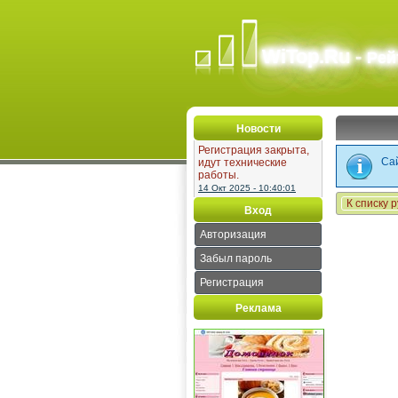
WiTop.Ru -
Рей
Новости
Регистрация закрыта,
Сай
идут технические
работы.
14 Окт 2025 - 10:40:01
К списку 
Вход
Авторизация
Забыл пароль
Регистрация
Реклама