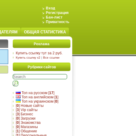
Вход
Регистрация
Бан-лист
Приватность
ДАТЕЛЯМ
ОБЩАЯ СТАТИСТИКА
Реклама
Купить ссылку тут за 2 руб.
Купить ссылку x2
|
Все ссылки
Рубрики сайтов
Топ на русском [
17
]
Топ на английском [
1
]
Топ на украинском [
0
]
[
0
] Новые сайты
[
3
] Vip сайты
[
3
] Бизнес
[
0
] Загрузки
[
0
] Знакомства
[
0
] Магазины
[
1
] Общение
[
1
] Персональные