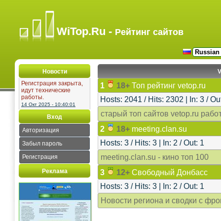
WiTop.Ru -
Рейтинг сайтов
Новости
V
Регистрация закрыта,
1
18+
Топ рейтинг vetop.ru
идут технические
работы.
Hosts: 2041 / Hits: 2302 | In: 3 / Ou
14 Окт 2025 - 10:40:01
старый топ сайтов vetop.ru рабо
Вход
2
18+
meeting.clan.su
Авторизация
Hosts: 3 / Hits: 3 | In: 2 / Out: 1
Забыл пароль
meeting.clan.su - кино топ 100
Регистрация
Реклама
3
12+
Свободный Донбасс
Hosts: 3 / Hits: 3 | In: 2 / Out: 1
Новости региона и сводки с фро