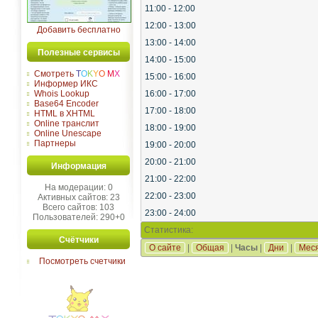
11:00 - 12:00
12:00 - 13:00
Добавить бесплатно
13:00 - 14:00
Полезные сервисы
14:00 - 15:00
Смотреть
T
O
K
Y
O
M
X
15:00 - 16:00
Информер ИКС
Whois Lookup
16:00 - 17:00
Base64 Encoder
17:00 - 18:00
HTML в XHTML
Online транслит
18:00 - 19:00
Online Unescape
Партнеры
19:00 - 20:00
20:00 - 21:00
Информация
21:00 - 22:00
На модерации: 0
22:00 - 23:00
Активных сайтов: 23
Всего сайтов: 103
23:00 - 24:00
Пользователей: 290+0
Статистика:
Счётчики
О сайте
|
Общая
|
Часы
|
Дни
|
Мес
Посмотреть счетчики