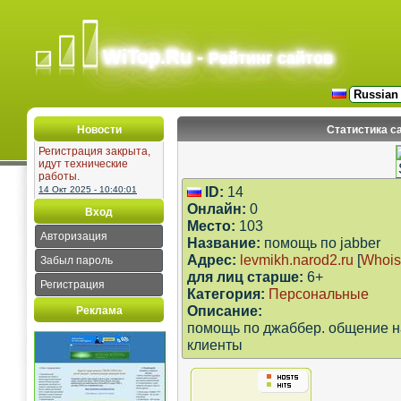
WiTop.Ru -
Рейтинг сайтов
Новости
Статистика с
Регистрация закрыта,
идут технические
работы.
ID:
14
14 Окт 2025 - 10:40:01
Онлайн:
0
Вход
Место:
103
Авторизация
Название:
помощь по jabber
Адрес:
levmikh.narod2.ru
[
Whois
Забыл пароль
для лиц старше:
6+
Регистрация
Категория:
Персональные
Описание:
Реклама
помощь по джаббер. общение н
клиенты