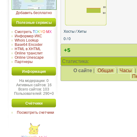
Добавить бесплатно
Полезные сервисы
Хосты / Хиты
Смотреть
T
O
K
Y
O
M
X
Информер ИКС
0 / 0
Whois Lookup
Base64 Encoder
HTML в XHTML
+5
Online транслит
Online Unescape
Статистика:
Партнеры
О сайте
|
Общая
|
Часы
Информация
П
На модерации: 0
Активных сайтов: 16
Всего сайтов: 103
Пользователей: 290+0
Счётчики
Посмотреть счетчики