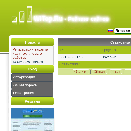
WiTop.Ru -
Рейтинг сайтов
Новости
Статистика
Регистрация закрыта,
IP
Браузер
идут технические
65.108.83.145
unknown
работы.
14 Окт 2025 - 10:40:01
Статистика:
Вход
О сайте
|
Общая
|
Часы
|
Дн
Авторизация
Забыл пароль
Регистрация
Реклама