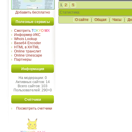
1
,
2
..
5
Добавить бесплатно
Статистика:
О сайте
|
Общая
|
Часы
|
Дн
Полезные сервисы
Смотреть
T
O
K
Y
O
M
X
Информер ИКС
Whois Lookup
Base64 Encoder
HTML в XHTML
Online транслит
Online Unescape
Партнеры
Информация
На модерации: 0
Активных сайтов: 14
Всего сайтов: 103
Пользователей: 290+0
Счётчики
Посмотреть счетчики