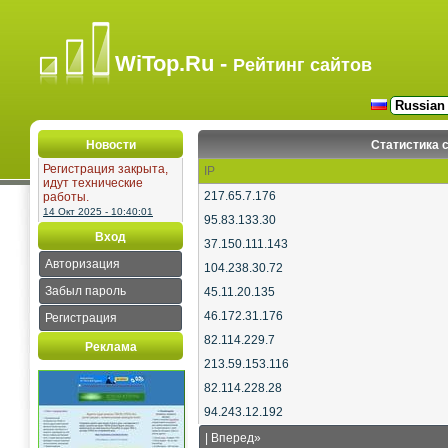
WiTop.Ru -
Рейтинг сайтов
Новости
Статистика 
Регистрация закрыта,
IP
идут технические
217.65.7.176
работы.
14 Окт 2025 - 10:40:01
95.83.133.30
Вход
37.150.111.143
Авторизация
104.238.30.72
Забыл пароль
45.11.20.135
46.172.31.176
Регистрация
82.114.229.7
Реклама
213.59.153.116
82.114.228.28
94.243.12.192
|
Вперед»