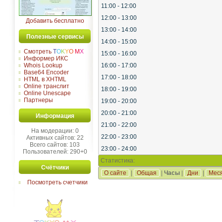
11:00 - 12:00
12:00 - 13:00
Добавить бесплатно
13:00 - 14:00
Полезные сервисы
14:00 - 15:00
Смотреть
T
O
K
Y
O
M
X
15:00 - 16:00
Информер ИКС
Whois Lookup
16:00 - 17:00
Base64 Encoder
17:00 - 18:00
HTML в XHTML
Online транслит
18:00 - 19:00
Online Unescape
Партнеры
19:00 - 20:00
20:00 - 21:00
Информация
21:00 - 22:00
На модерации: 0
22:00 - 23:00
Активных сайтов: 22
Всего сайтов: 103
23:00 - 24:00
Пользователей: 290+0
Статистика:
Счётчики
О сайте
|
Общая
|
Часы
|
Дни
|
Мес
Посмотреть счетчики