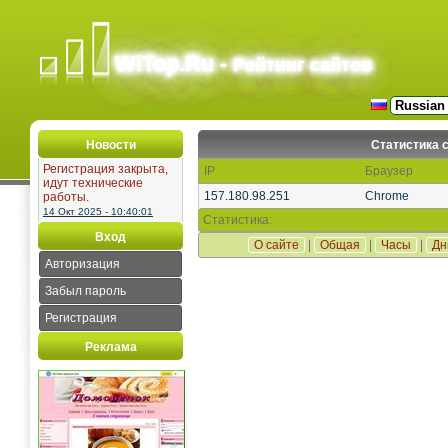
WiTop.Ru -
Рейтинг сайтов
Новости
Статистика 
Регистрация закрыта,
IP
Браузер
идут технические
157.180.98.251
Chrome
работы.
14 Окт 2025 - 10:40:01
Статистика:
Вход
О сайте
|
Общая
|
Часы
|
Дн
Авторизация
Забыл пароль
Регистрация
Реклама