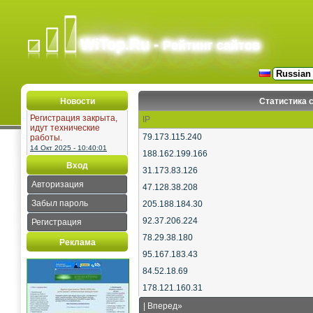
WiTop.Ru -
Рейтинг сайтов
Новости
Статистика 
Регистрация закрыта,
IP
идут технические
79.173.115.240
работы.
14 Окт 2025 - 10:40:01
188.162.199.166
Вход
31.173.83.126
Авторизация
47.128.38.208
Забыл пароль
205.188.184.30
92.37.206.224
Регистрация
78.29.38.180
Реклама
95.167.183.43
84.52.18.69
178.121.160.31
|
Вперед»