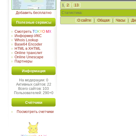
1
,
2
..
13
Добавить бесплатно
Статистика:
О сайте
|
Общая
|
Часы
|
Дн
Полезные сервисы
Смотреть
T
O
K
Y
O
M
X
Информер ИКС
Whois Lookup
Base64 Encoder
HTML в XHTML
Online транслит
Online Unescape
Партнеры
Информация
На модерации: 0
Активных сайтов: 22
Всего сайтов: 103
Пользователей: 290+0
Счётчики
Посмотреть счетчики