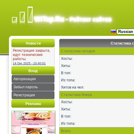
WiTop.Ru -
Рейтинг сайтов
Новости
Статистика 
Регистрация закрыта,
Статистика сегодня
идут технические
Хосты:
работы.
14 Окт 2025 - 10:40:01
Хиты:
Вход
В топ:
Авторизация
Из топа:
Забыл пароль
Хитов на чел:
Статистика Вчера
Регистрация
Хосты:
Реклама
Хиты:
В топ:
Из топа:
Всего