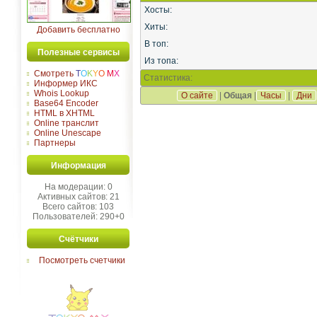
Хосты:
Хиты:
Добавить бесплатно
В топ:
Полезные сервисы
Из топа:
Смотреть
T
O
K
Y
O
M
X
Статистика:
Информер ИКС
Whois Lookup
О сайте
|
Общая
|
Часы
|
Дни
Base64 Encoder
HTML в XHTML
Online транслит
Online Unescape
Партнеры
Информация
На модерации: 0
Активных сайтов: 21
Всего сайтов: 103
Пользователей: 290+0
Счётчики
Посмотреть счетчики