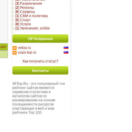
[
3
] Развлечения
[
2
] Регионы
[
6
] Сервисы
[
1
] СМИ и политика
[
0
] Спорт
[
0
] Услуги
[
1
] Увлечения, хобби
ViP Избранное
сайт
vetop.ru
oops-top.ru
Как получить статус?
Контакты
WiTop.Ru - это популярный топ
рейтинг сайтов является
сервисом статистики и
каталогом сайтов по
ранжированию на основе
посещаемости ресурсов
участвующих в веб и wap
рейтинге Top 100