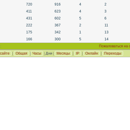
720
916
4
2
411
623
4
3
431
602
5
6
222
367
2
11
175
342
1
13
166
300
5
14
:
Пожаловаться на 
 сайте
|
Общая
|
Часы
|
Дни
|
Месяцы
|
IP
|
Онлайн
|
Переходы