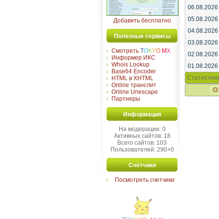
06.08.2026
05.08.2026
Добавить бесплатно
04.08.2026
Полезные сервисы
03.08.2026
Смотреть
T
O
K
Y
O
M
X
02.08.2026
Информер ИКС
Whois Lookup
01.08.2026
Base64 Encoder
Статистика
HTML в XHTML
Online транслит
О
Online Unescape
Партнеры
Информация
На модерации: 0
Активных сайтов: 18
Всего сайтов: 103
Пользователей: 290+0
Счётчики
Посмотреть счетчики