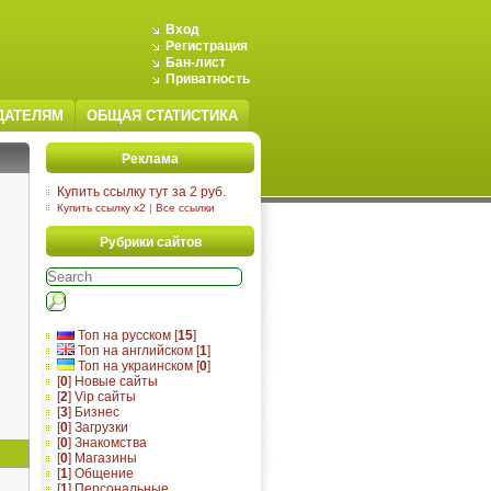
Вход
Регистрация
Бан-лист
Приватность
ДАТЕЛЯМ
ОБЩАЯ СТАТИСТИКА
Реклама
Купить ссылку тут за 2 руб.
Купить ссылку x2
|
Все ссылки
Рубрики сайтов
Топ на русском [
15
]
Топ на английском [
1
]
Топ на украинском [
0
]
[
0
] Новые сайты
[
2
] Vip сайты
[
3
] Бизнес
[
0
] Загрузки
[
0
] Знакомства
[
0
] Магазины
[
1
] Общение
[
1
] Персональные