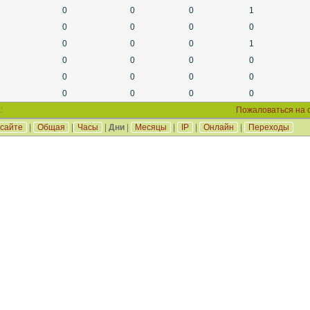
0
0
0
1
0
0
0
0
0
0
0
1
0
0
0
0
0
0
0
0
0
0
0
0
:
Пожаловаться на 
 сайте
|
Общая
|
Часы
|
Дни
|
Месяцы
|
IP
|
Онлайн
|
Переходы