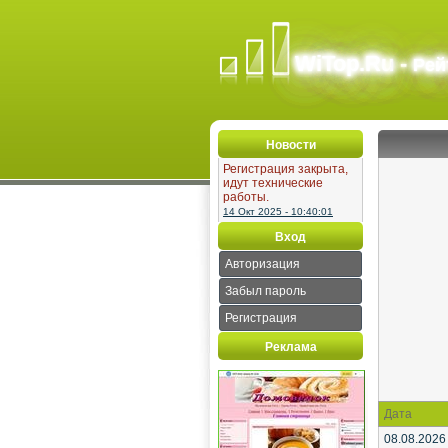
WiTop.Ru -
Рей
Новости
Регистрация закрыта,
идут технические
работы.
14 Окт 2025 - 10:40:01
Вход
Авторизация
Забыл пароль
Регистрация
Реклама
Дата
08.08.2026