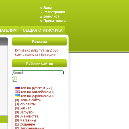
Вход
Регистрация
Бан-лист
Приватность
ДАТЕЛЯМ
ОБЩАЯ СТАТИСТИКА
Реклама
Купить ссылку тут за 2 руб.
Купить ссылку x2
|
Все ссылки
Рубрики сайтов
Топ на русском [
22
]
Топ на английском [
0
]
Топ на украинском [
0
]
[
0
] Новые сайты
[
3
] Vip сайты
[
4
] Бизнес
[
0
] Загрузки
[
0
] Знакомства
[
0
] Магазины
[
1
] Общение
[
2
] Персональные