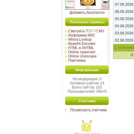
07.08.2026
06.08.2026
Добавить бесплатно
05.08.2026
Полезные сервисы
04.08.2026
Смотреть
T
O
K
Y
O
M
X
03.08.2026
Информер ИКС
Whois Lookup
02.08.2026
Base64 Encoder
Статистика
HTML в XHTML
Online транслит
О
Online Unescape
Партнеры
Информация
На модерации: 0
Активных сайтов: 24
Всего сайтов: 103
Пользователей: 290+0
Счётчики
Посмотреть счетчики