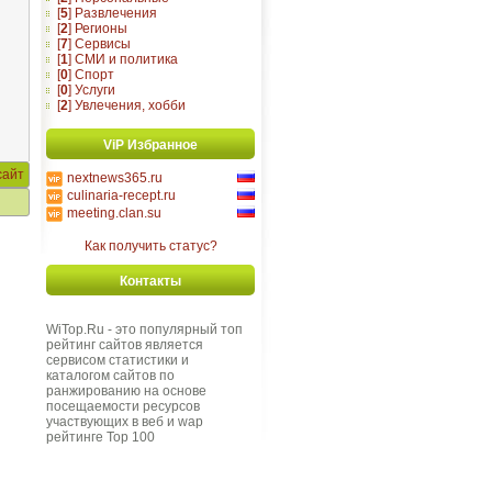
[
5
] Развлечения
[
2
] Регионы
[
7
] Сервисы
[
1
] СМИ и политика
[
0
] Спорт
[
0
] Услуги
[
2
] Увлечения, хобби
ViP Избранное
сайт
nextnews365.ru
culinaria-recept.ru
meeting.clan.su
Как получить статус?
Контакты
WiTop.Ru - это популярный топ
рейтинг сайтов является
сервисом статистики и
каталогом сайтов по
ранжированию на основе
посещаемости ресурсов
участвующих в веб и wap
рейтинге Top 100