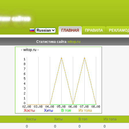
тинг сайтов
ГЛАВНАЯ
ПРАВИЛА
РЕКЛАМО
Статистика сайта
witop.ru
Хосты
Хиты
В топ
Из топа
0
0
0
0