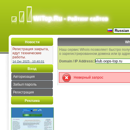
WiTop.Ru -
Рейтинг сайтов
Новости
Wh
Регистрация закрыта,
Наш сервис Whois позволяет быстро пол
идут технические
о зарегистрированном домена или ip адре
работы.
Domain / IP Address:
14 Окт 2025 - 10:40:01
Вход
Авторизация
Неверный запрос
Забыл пароль
Регистрация
Реклама